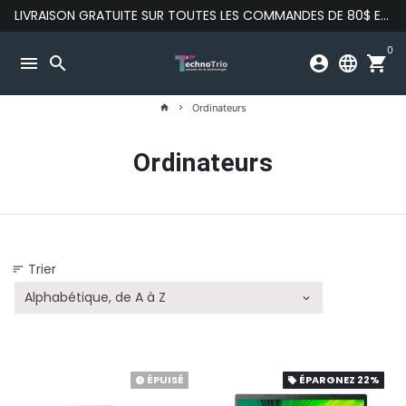
Passer
LIVRAISON GRATUITE SUR TOUTES LES COMMANDES DE 80$ ET PLUS
au
contenu
0
menu
search
account_circle
language
shopping_cart
Ordinateurs
home
keyboard_arrow_right
Ordinateurs
Trier
sort
ÉPUISÉ
ÉPARGNEZ
22%
watch_later
local_offer