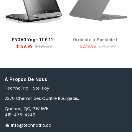
LENOVO Yoga 11 E 11.6" Intel Celeron N2930 4 GB RAM 240 GB SSD
Ordinateur Portable LENOVO 82N80023US 14w Gen 2 14" FHD AMD 3015e 1.2GHZ, 4GB RAM, 128 GB SSD, Windows 11 PRO
$199.99
$499.99
$279.99
$399.00
À Propos De Nous
TechnoTrio - Ste-Foy
2376 Chemin des Quatre Bourgeois,
Québec, QC, G1V 1W5
418-476-4242
Info@technotrio.ca
email