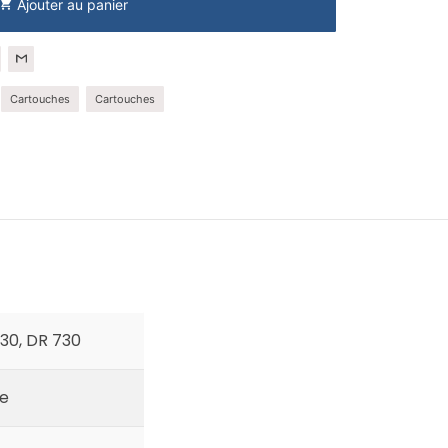
Ajouter au panier
shopping_cart
Cartouches
Cartouches
30, DR 730
ue