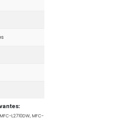
es
s
vantes:
 MFC-L2710DW, MFC-