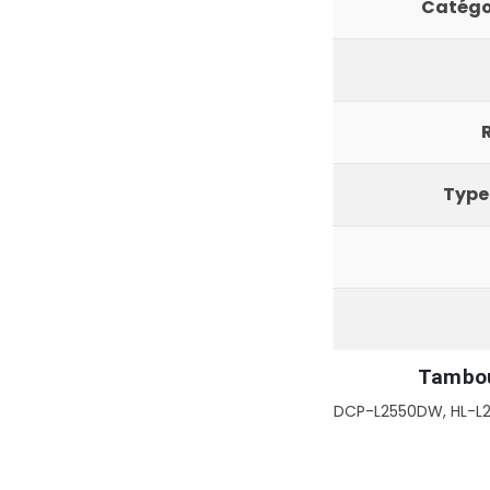
Catégo
Type
Tambou
DCP-L2550DW, HL-L