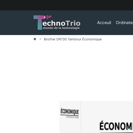
Passer
au
contenu
Acceuil
Ordinat
Brother DR730 Tambour Économique
home
keyboard_arrow_right