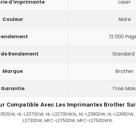
rie d'imprimante
Laser
Couleur
Noire
Rendement
12 000 Pag
 de Rendement
Standard
Marque
Brother
Garantie
Trois Moi
r Compatible Avec Les Imprimantes Brother Sui
2350DW, HL-L2370DW, HL-L2370DWXL, HL-L2390DW, HL-L2395DW,
L2730DW, MFC-L2750DW, MFC-L2750DWXL