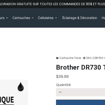
LIVRAISON GRATUITE SUR TOUTES LES COMMANDES DE 80$ ET PLUS
eurs
Cartouches
Cellulaires
Éclairage & Décoration
Ha
keyboard_arrow_down
keyboard_arrow_down
keyboard_arrow_down
Cartouche Toner
SKU:
CDR760-
folder
settings
Brother DR730
$39.99
Quantité
remove