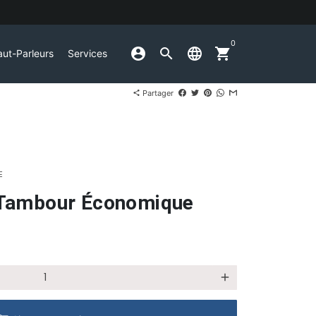
0
account_circle
search
language
shopping_cart
ut-Parleurs
Services
Partager
share
E
 Tambour Économique
add