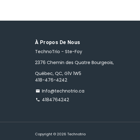
À Propos De Nous
TechnoTrio - Ste-Foy
2376 Chemin des Quatre Bourgeois,
Québec, QC, G1V 1W5
418-476-4242
Info@technotrio.ca
email
4184764242
phone
Copyright © 2026
Technotrio