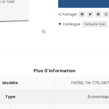
Partager
share
Catalogue
layers
Cartouche Toner
Plus D’information
Modèle
TN760, TN-770, DR7
Type
Économiq