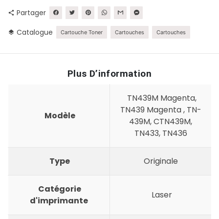
Partager
share
Catalogue
layers
Cartouche Toner
Cartouches
Cartouches
Plus D’information
TN439M Magenta,
TN439 Magenta , TN-
Modèle
439M, CTN439M,
TN433, TN436
Type
Originale
Catégorie
Laser
d'imprimante