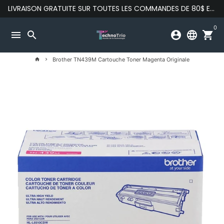
Passer
LIVRAISON GRATUITE SUR TOUTES LES COMMANDES DE 80$ ET PLUS
au
contenu
0
menu
search
account_circle
language
shopping_cart
Brother TN439M Cartouche Toner Magenta Originale
home
keyboard_arrow_right