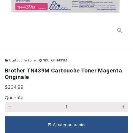
Cartouche Toner
SKU:
OTN439M
folder
settings
Brother TN439M Cartouche Toner Magenta
Originale
$234.99
Quantité
remove
add
Ajouter au panier
shopping_cart