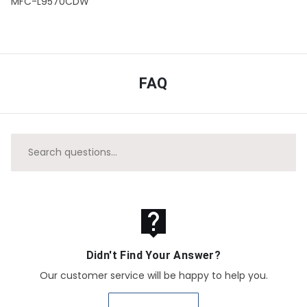
MFC-L9570CDW
FAQ
live_help
Didn't Find Your Answer?
Our customer service will be happy to help you.