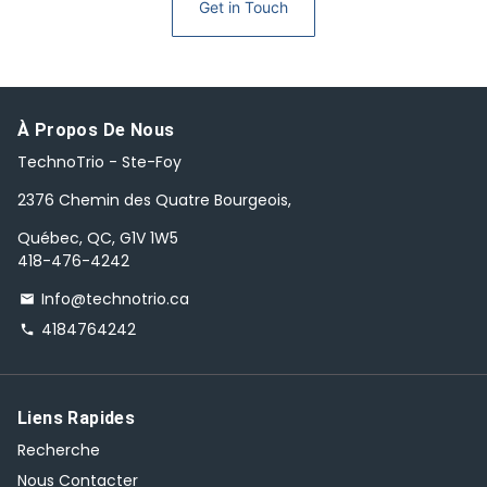
Get in Touch
À Propos De Nous
TechnoTrio - Ste-Foy
2376 Chemin des Quatre Bourgeois,
Québec, QC, G1V 1W5
418-476-4242
Info@technotrio.ca
email
4184764242
phone
Liens Rapides
Recherche
Nous Contacter