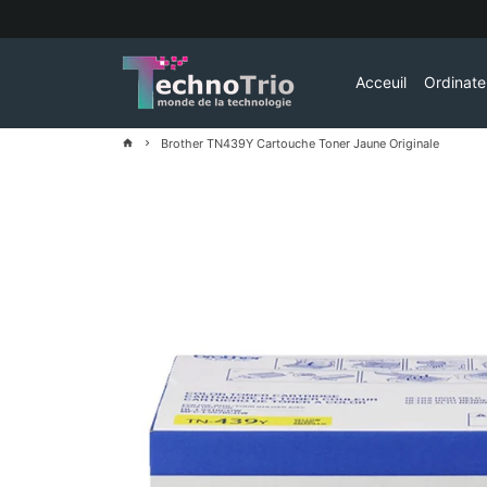
Passer
au
contenu
Acceuil
Ordinat
Brother TN439Y Cartouche Toner Jaune Originale
home
keyboard_arrow_right