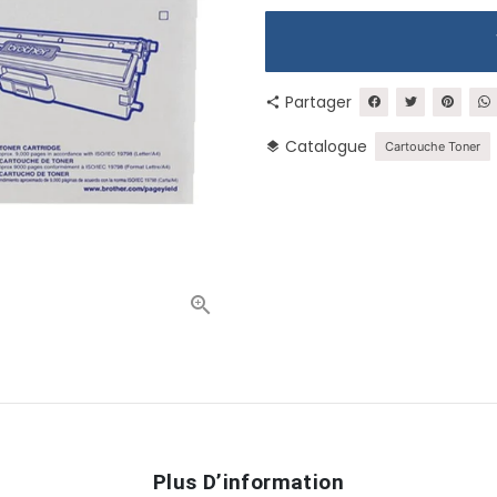
Partager
share
Catalogue
layers
Cartouche Toner
Plus D’information