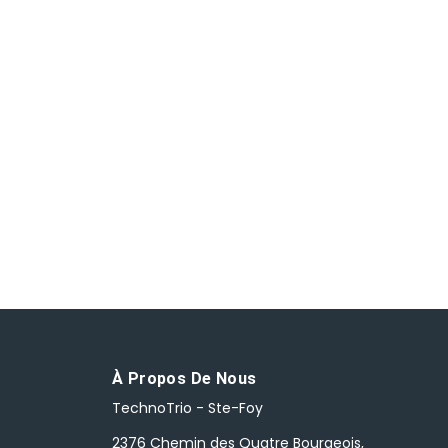
À Propos De Nous
TechnoTrio - Ste-Foy
2376 Chemin des Quatre Bourgeois,