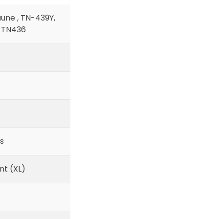
une , TN-439Y,
, TN436
s
t (XL)