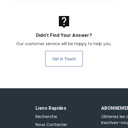
live_help
Didn't Find Your Answer?
Our customer service will be happy to help you.
Get in Touch
Liens Rapides
ABONNEMEN
Recherche
Obtenez les d
Inscrivez-vou
Nous Contacter