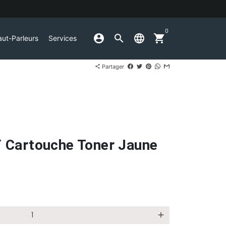
0
account_circle
search
language
shopping_cart
ut-Parleurs
Services
Partager
share
 Cartouche Toner Jaune
add