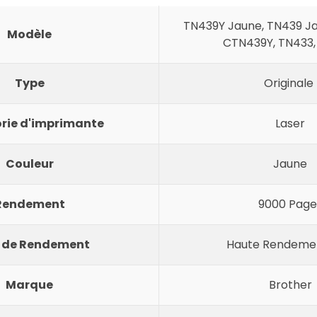
TN439Y Jaune, TN439 Ja
Modèle
CTN439Y, TN433
Type
Originale
rie d'imprimante
Laser
Couleur
Jaune
Rendement
9000 Page
 de Rendement
Haute Rendemen
Marque
Brother