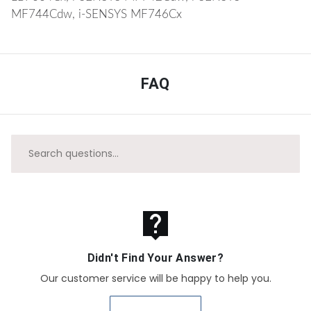
MF744Cdw, i-SENSYS MF746Cx
FAQ
live_help
Didn't Find Your Answer?
Our customer service will be happy to help you.