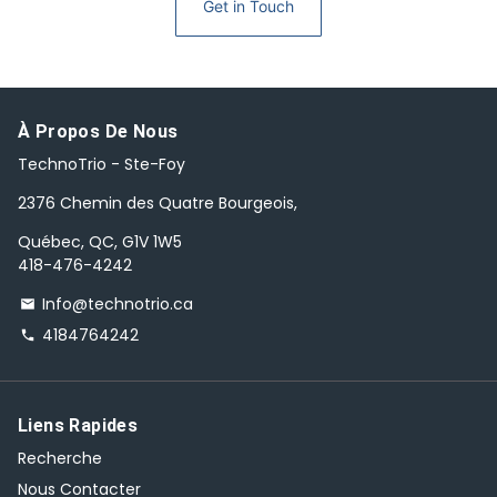
Get in Touch
À Propos De Nous
TechnoTrio - Ste-Foy
2376 Chemin des Quatre Bourgeois,
Québec, QC, G1V 1W5
418-476-4242
Info@technotrio.ca
email
4184764242
phone
Liens Rapides
Recherche
Nous Contacter