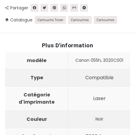
Partager
share
Catalogue
layers
Cartouche Toner
Cartouches
Cartouches
Plus D'information
modèle
Canon 055h, 3020C001
Type
Compatible
Catégorie
Laser
d'imprimante
Couleur
Noir