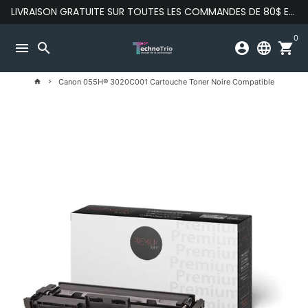
Passer
LIVRAISON GRATUITE SUR TOUTES LES COMMANDES DE 80$ ET PLUS
au
contenu
0
menu
search
account_circle
language
shopping_cart
Canon 055H® 3020C001 Cartouche Toner Noire Compatible
home
keyboard_arrow_right