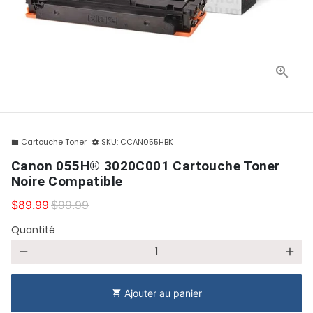
Cartouche Toner
SKU:
CCAN055HBK
folder
settings
Canon 055H® 3020C001 Cartouche Toner
Noire Compatible
$89.99
$99.99
Quantité
remove
add
Ajouter au panier
shopping_cart