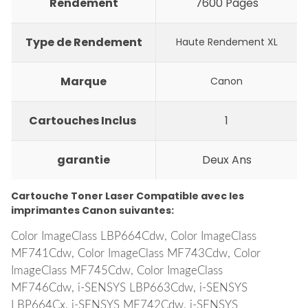
Rendement
7600 Pages
Type de Rendement
Haute Rendement XL
Marque
Canon
Cartouches Inclus
1
garantie
Deux Ans
Cartouche Toner Laser Compatible avec les
imprimantes Canon suivantes:
Color ImageClass LBP664Cdw, Color ImageClass
MF741Cdw, Color ImageClass MF743Cdw, Color
ImageClass MF745Cdw, Color ImageClass
MF746Cdw, i-SENSYS LBP663Cdw, i-SENSYS
LBP664Cx, i-SENSYS MF742Cdw, i-SENSYS