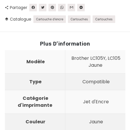
Partager
share
Catalogue
layers
Cartouche d'encre
Cartouches
Cartouches
Plus D’information
Brother LC105Y, LC105
Modèle
Jaune
Type
Compatible
Catégorie
Jet d'Encre
d'imprimante
Couleur
Jaune