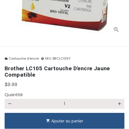
Cartouche d'encre
SKU:
BRCLC105Y
folder
settings
Brother LC105 Cartouche D'encre Jaune
Compatible
$9.99
Quantité
remove
add
Ajouter au panier
shopping_cart