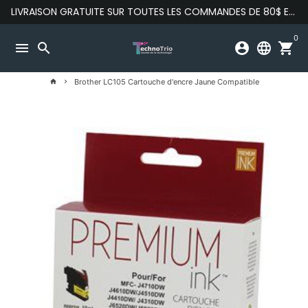
Passer
LIVRAISON GRATUITE SUR TOUTES LES COMMANDES DE 80$ ET PLUS
au
contenu
0
menu
search
account_circle
language
shopping_cart
Brother LC105 Cartouche d'encre Jaune Compatible
home
keyboard_arrow_right