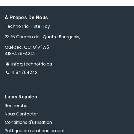
À Propos De Nous
TechnoTrio - Ste-Foy
2376 Chemin des Quatre Bourgeois,
Québec, QC, G1V 1W5
418-476-4242
Info@technotrio.ca
email
4184764242
phone
Liens Rapides
Recherche
Nous Contacter
Conditions d'utilisation
Politique de remboursement