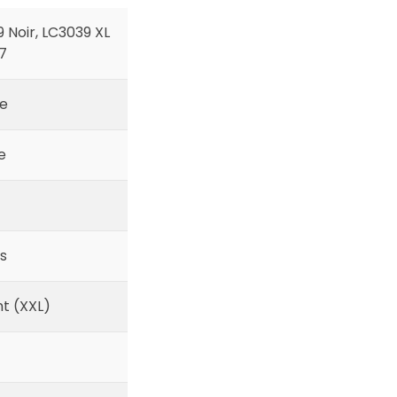
 Noir, LC3039 XL
7
e
e
s
t (XXL)