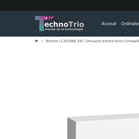
Passer
au
contenu
Acceuil
Ordinat
Brother LC3039BK XXL Cartouche d'encre Noire Compati
home
keyboard_arrow_right