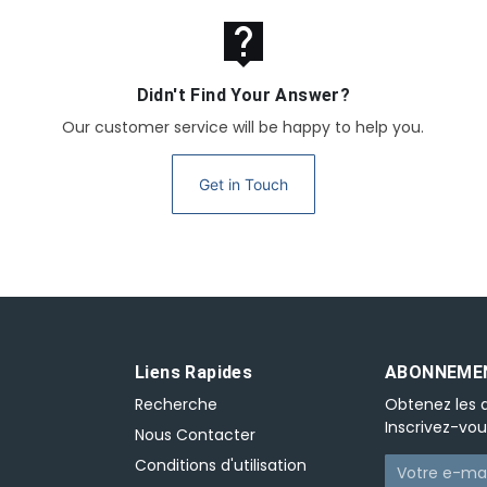
live_help
Didn't Find Your Answer?
Our customer service will be happy to help you.
Get in Touch
Liens Rapides
ABONNEMEN
Recherche
Obtenez les d
Inscrivez-vou
Nous Contacter
Conditions d'utilisation