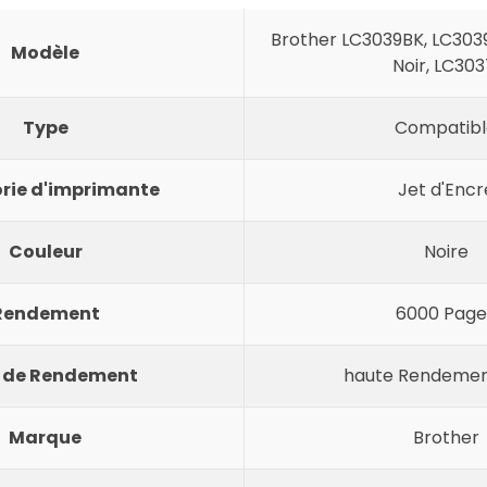
Brother LC3039BK, LC3039
Modèle
Noir, LC303
Type
Compatibl
rie d'imprimante
Jet d'Encr
Couleur
Noire
Rendement
6000 Page
 de Rendement
haute Rendemen
Marque
Brother