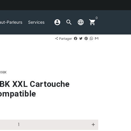
0
account_circle
search
language
shopping_cart
ut-Parleurs
Services
Partager
share
39BK
BK XXL Cartouche
ompatible
add