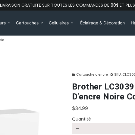
LIVRAISON GRATUITE SUR TOUTES LES COMMANDES DE 80$ ET PLUS
eurs
Cartouches
Cellulaires
Éclairage & Décoration
Ha
keyboard_arrow_down
keyboard_arrow_down
keyboard_arrow_down
ble
Cartouche d'encre
SKU:
CLC30
folder
settings
Brother LC3039
D'encre Noire C
$34.99
Quantité
remove