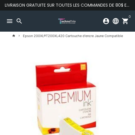
Passer
LIVRAISON GRATUITE SUR TOUTES LES COMMANDES DE 80$ ET PLUS
au
contenu
0
menu
search
account_circle
language
shopping_cart
Epson 200XL®T200XL420 Cartouche d'encre Jaune Compatible
home
keyboard_arrow_right