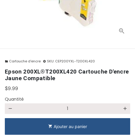
Cartouche d'encre
SKU:
CEP200YXL-T200XL420
folder
settings
Epson 200XL®T200XL420 Cartouche D'encre
Jaune Compatible
$9.99
Quantité
remove
add
Ajouter au panier
shopping_cart