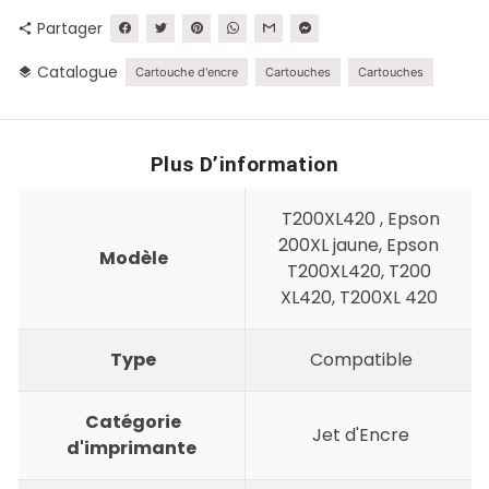
Partager
share
Catalogue
layers
Cartouche d'encre
Cartouches
Cartouches
Plus D’information
T200XL420 , Epson
200XL jaune, Epson
Modèle
T200XL420, T200
XL420, T200XL 420
Type
Compatible
Catégorie
Jet d'Encre
d'imprimante