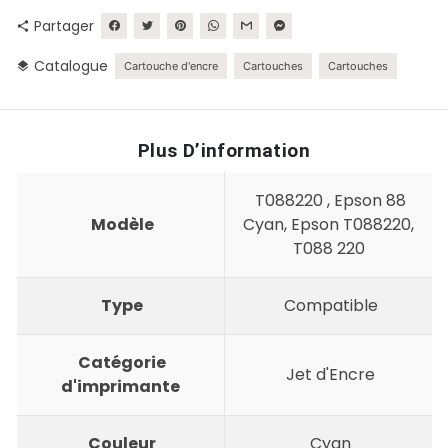
Partager
share
Catalogue
layers
Cartouche d'encre
Cartouches
Cartouches
Plus D’information
T088220 , Epson 88
Modèle
Cyan, Epson T088220,
T088 220
Type
Compatible
Catégorie
Jet d'Encre
d'imprimante
Couleur
Cyan