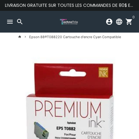
Passer
LIVRAISON GRATUITE SUR TOUTES LES COMMANDES DE 80$ ET PLUS
au
contenu
0
menu
search
account_circle
language
shopping_cart
Epson 88®T088220 Cartouche d'encre Cyan Compatible
home
keyboard_arrow_right