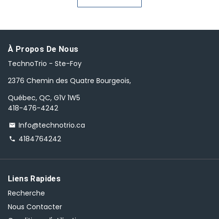
À Propos De Nous
TechnoTrio - Ste-Foy
2376 Chemin des Quatre Bourgeois,
Québec, QC, G1V 1W5
418-476-4242
Info@technotrio.ca
email
4184764242
phone
Liens Rapides
Recherche
Nous Contacter