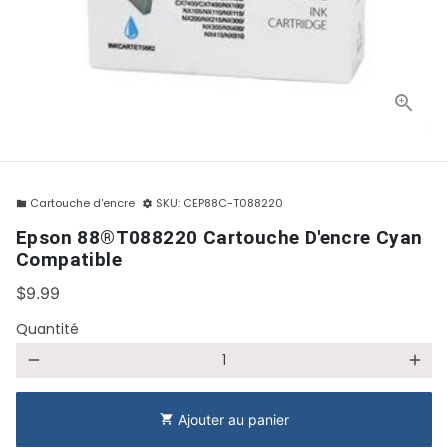
Cartouche d'encre
SKU:
CEP88C-T088220
folder
settings
Epson 88®T088220 Cartouche D'encre Cyan
Compatible
$9.99
Quantité
remove
add
Ajouter au panier
shopping_cart