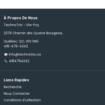
À Propos De Nous
TechnoTrio - Ste-Foy
2376 Chemin des Quatre Bourgeois,
Québec, QC, G1V 1W5
418-476-4242
Info@technotrio.ca
email
4184764242
phone
Liens Rapides
Recherche
Nous Contacter
Conditions d'utilisation