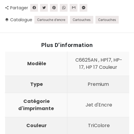
Partager
share
Catalogue
layers
Cartouche d'encre
Cartouches
Cartouches
Plus D’information
C6625AN , HP17, HP-
Modèle
17, HP 17 Couleur
Type
Premium
Catégorie
Jet d'Encre
d'imprimante
Couleur
TriColore