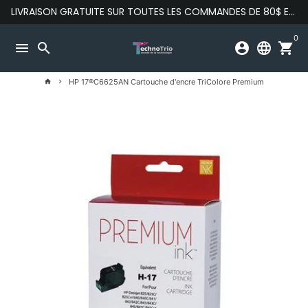
Passer
LIVRAISON GRATUITE SUR TOUTES LES COMMANDES DE 80$ ET PLUS
au
contenu
0
menu
search
account_circle
language
shopping_cart
HP 17®C6625AN Cartouche d'encre TriColore Premium
home
keyboard_arrow_right