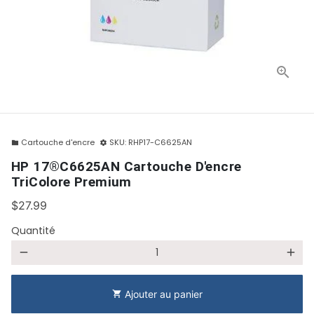
Cartouche d'encre
SKU:
RHP17-C6625AN
folder
settings
HP 17®C6625AN Cartouche D'encre
TriColore Premium
$27.99
Quantité
remove
add
Ajouter au panier
shopping_cart