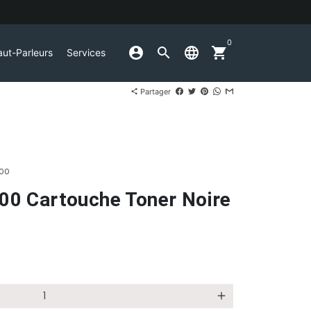
0
account_circle
search
language
shopping_cart
ut-Parleurs
Services
Partager
share
H00
0 Cartouche Toner Noire
add