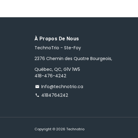
À Propos De Nous
TechnoTrio - Ste-Foy
2376 Chemin des Quatre Bourgeois,
Québec, QC, G1V 1W5
418-476-4242
Info@technotrio.ca
email
4184764242
phone
Copyright © 2026
Technotrio