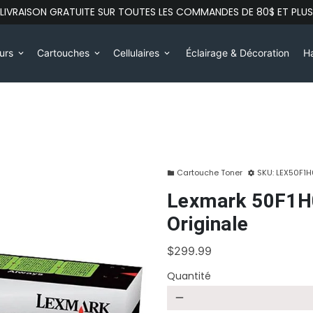
LIVRAISON GRATUITE SUR TOUTES LES COMMANDES DE 80$ ET PLUS
eurs
Cartouches
Cellulaires
Éclairage & Décoration
Ha
keyboard_arrow_down
keyboard_arrow_down
keyboard_arrow_down
Cartouche Toner
SKU:
LEX50F1
folder
settings
Lexmark 50F1H0
Originale
$299.99
Quantité
remove