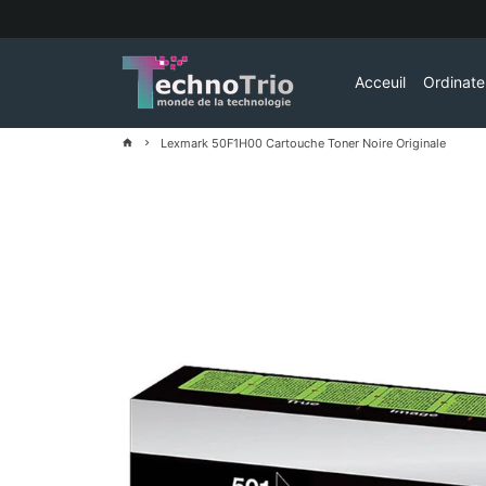
Passer
au
contenu
Acceuil
Ordinat
Lexmark 50F1H00 Cartouche Toner Noire Originale
home
keyboard_arrow_right