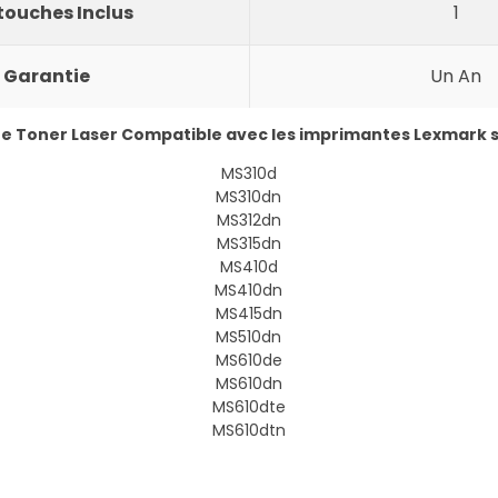
ouches Inclus
1
Garantie
Un An
e Toner Laser Compatible avec les imprimantes Lexmark s
MS310d
MS310dn
MS312dn
MS315dn
MS410d
MS410dn
MS415dn
MS510dn
MS610de
MS610dn
MS610dte
MS610dtn