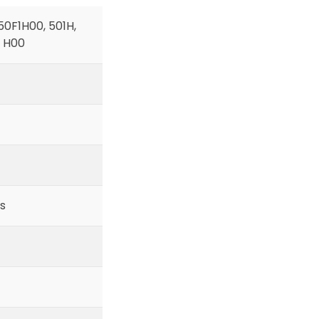
50F1H00, 501H,
1 H00
s