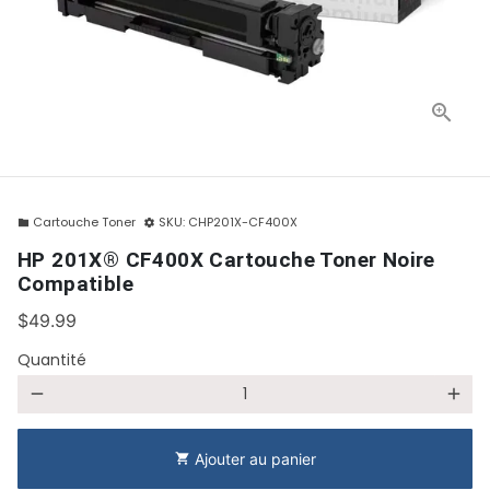
Cartouche Toner
SKU:
CHP201X-CF400X
folder
settings
HP 201X® CF400X Cartouche Toner Noire
Compatible
$49.99
Quantité
remove
add
Ajouter au panier
shopping_cart