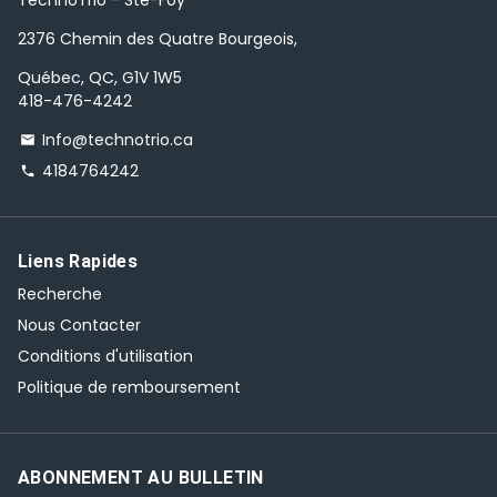
TechnoTrio - Ste-Foy
2376 Chemin des Quatre Bourgeois,
Québec, QC, G1V 1W5
418-476-4242
Info@technotrio.ca
email
4184764242
phone
Liens Rapides
Recherche
Nous Contacter
Conditions d'utilisation
Politique de remboursement
ABONNEMENT AU BULLETIN