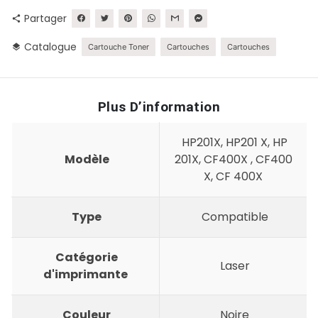
Partager
share
Catalogue
layers
Cartouche Toner
Cartouches
Cartouches
Plus D’information
HP201X, HP201 X, HP
Modèle
201X, CF400X , CF400
X, CF 400X
Type
Compatible
Catégorie
Laser
d'imprimante
Couleur
Noire