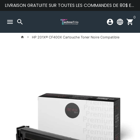
Passer
LIVRAISON GRATUITE SUR TOUTES LES COMMANDES DE 80$ ET PLUS
au
contenu
0
menu
search
account_circle
language
shopping_cart
HP 201X® CF400X Cartouche Toner Noire Compatible
home
keyboard_arrow_right