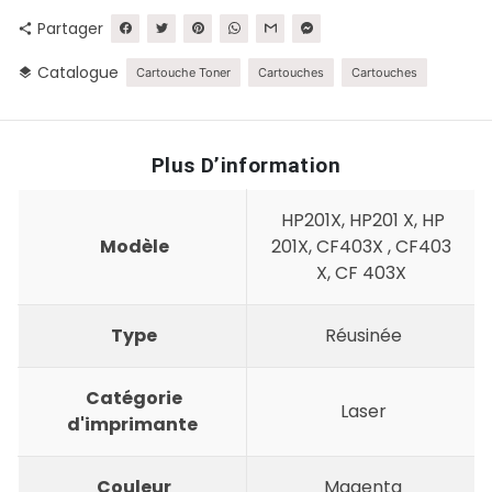
Partager
share
Catalogue
layers
Cartouche Toner
Cartouches
Cartouches
Plus D’information
HP201X, HP201 X, HP
Modèle
201X, CF403X , CF403
X, CF 403X
Type
Réusinée
Catégorie
Laser
d'imprimante
Couleur
Magenta