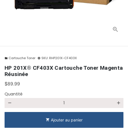
Cartouche Toner
SKU:
RHP201X-CF403X
folder
settings
HP 201X® CF403X Cartouche Toner Magenta
Réusinée
$89.99
Quantité
remove
add
Ajouter au panier
shopping_cart