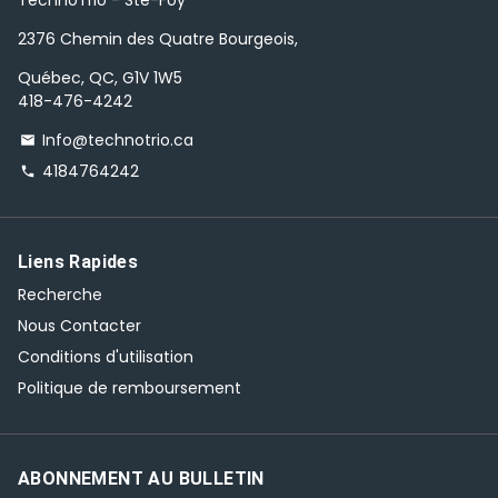
TechnoTrio - Ste-Foy
2376 Chemin des Quatre Bourgeois,
Québec, QC, G1V 1W5
418-476-4242
Info@technotrio.ca
email
4184764242
phone
Liens Rapides
Recherche
Nous Contacter
Conditions d'utilisation
Politique de remboursement
ABONNEMENT AU BULLETIN