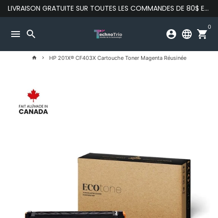
Passer
LIVRAISON GRATUITE SUR TOUTES LES COMMANDES DE 80$ ET PLUS
au
contenu
0
menu
search
account_circle
language
shopping_cart
HP 201X® CF403X Cartouche Toner Magenta Réusinée
home
keyboard_arrow_right