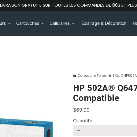
LIVRAISON GRATUITE SUR TOUTES LES COMMANDES DE 80$ ET PLUS
eurs
Cartouches
Cellulaires
Éclairage & Décoration
Ha
keyboard_arrow_down
keyboard_arrow_down
keyboard_arrow_down
Cartouche Toner
SKU:
CHP502A
folder
settings
HP 502A® Q647
Compatible
$69.99
Quantité
remove