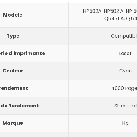
HP502A, HP502 A, HP 5
Modèle
Q6471 A, Q 6
Type
Compatibl
rie d'imprimante
Laser
Couleur
Cyan
Rendement
4000 Page
 de Rendement
Standard
Marque
Hp