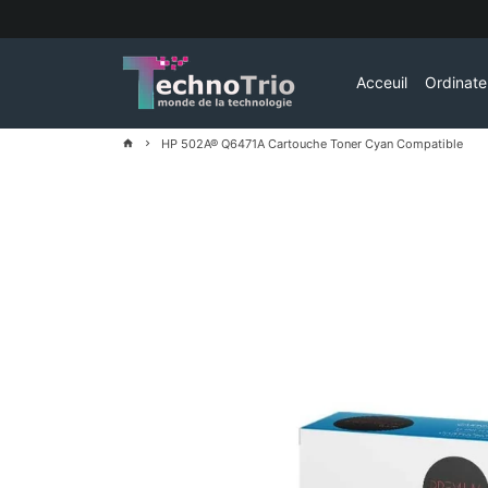
Passer
au
contenu
Acceuil
Ordinat
HP 502A® Q6471A Cartouche Toner Cyan Compatible
home
keyboard_arrow_right