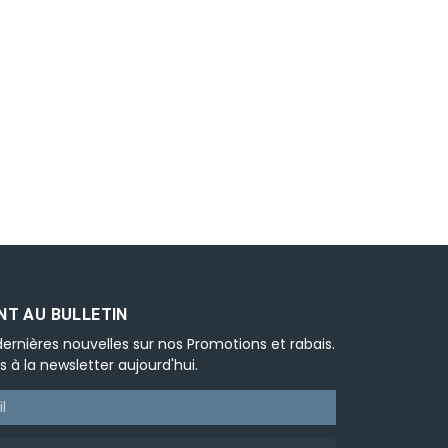
T AU BULLETIN
ernières nouvelles sur nos Promotions et rabais.
s à la newsletter aujourd'hui.