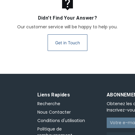
live_help
Didn't Find Your Answer?
Our customer service will be happy to help you.
Get in Touch
Liens Rapides
ABONNEMEN
Recherche
Obtenez les d
Inscrivez-vou
Nous Contacter
Conditions d'utilisation
Politique de