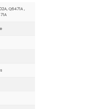
02A, Q6471A ,
471A
e
s