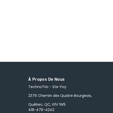
À Propos De Nous
TechnoTrio - Ste-Foy
2376 Chemin des Quatre Bourgeois,
Québec, QC, G1V 1W5
418-476-4242