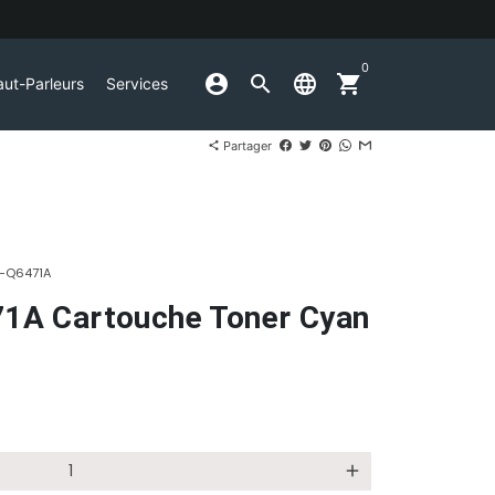
0
account_circle
search
language
shopping_cart
ut-Parleurs
Services
Partager
share
-Q6471A
1A Cartouche Toner Cyan
add