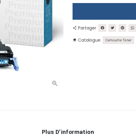
Partager
share
Catalogue
layers
Cartouche Toner
Plus D’information