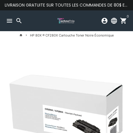
Passer
LIVRAISON GRATUITE SUR TOUTES LES COMMANDES DE 80$ ET PLUS
au
contenu
0
menu
search
account_circle
language
shopping_cart
HP 80X ® CF280X Cartouche Toner Noire Économique
home
keyboard_arrow_right