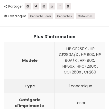
Partager
share
Catalogue
layers
Cartouche Toner
Cartouches
Cartouches
Plus D’information
HP CF280X , HP
CF280A/X , HP 80X, HP
Modèle
80A/X , HP-80X,
HP80X, HPCF280X ,
CCF280X , CF280
Type
Économique
Catégorie
Laser
d'imprimante