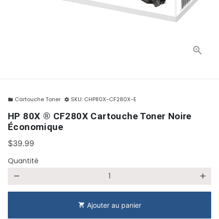
Cartouche Toner
SKU:
CHP80X-CF280X-E
folder
settings
HP 80X ® CF280X Cartouche Toner Noire
Économique
$39.99
Quantité
remove
add
Ajouter au panier
shopping_cart