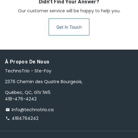
Didn't Find Your Answer?
Our customer service will be happy to help you.
Get in Touch
À Propos De Nous
TechnoTrio - Ste-Foy
2376 Chemin des Quatre Bourgeois,
Québec, QC, G1V 1W5
418-476-4242
Info@technotrio.ca
email
4184764242
phone