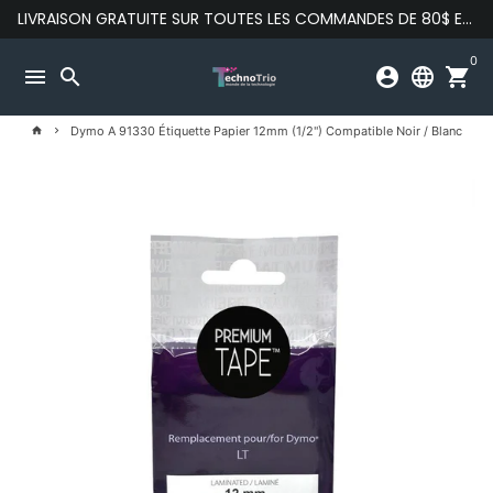
Passer
LIVRAISON GRATUITE SUR TOUTES LES COMMANDES DE 80$ ET PLUS
au
contenu
0
menu
search
account_circle
language
shopping_cart
Dymo A 91330 Étiquette Papier 12mm (1/2") Compatible Noir / Blanc
home
keyboard_arrow_right