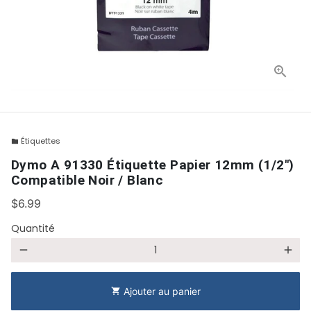
Étiquettes
folder
Dymo A 91330 Étiquette Papier 12mm (1/2")
Compatible Noir / Blanc
$6.99
Quantité
remove
add
Ajouter au panier
shopping_cart