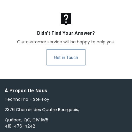
live_help
Didn't Find Your Answer?
Our customer service will be happy to help you.
Get in Touch
À Propos De Nous
TechnoTrio - Ste-Foy
2376 Chemin des Quatre Bourgeois,
Québec, QC, G1V 1W5
418-476-4242