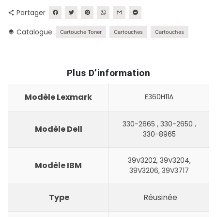
Partager
share
Catalogue
layers
Cartouche Toner
Cartouches
Cartouches
Plus D’information
Modèle Lexmark
E360H11A
330-2665 , 330-2650 ,
Modèle Dell
330-8965
39V3202, 39V3204,
Modèle IBM
39V3206, 39V3717
Type
Réusinée