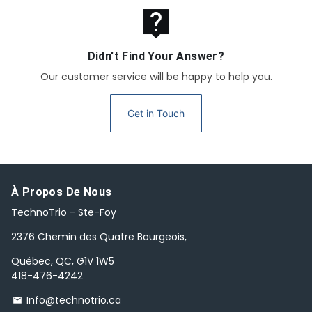
live_help
Didn't Find Your Answer?
Our customer service will be happy to help you.
Get in Touch
À Propos De Nous
TechnoTrio - Ste-Foy
2376 Chemin des Quatre Bourgeois,
Québec, QC, G1V 1W5
418-476-4242
Info@technotrio.ca
email