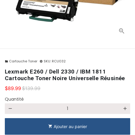
Cartouche Toner
SKU:
RCU032
folder
settings
Lexmark E260 / Dell 2330 / IBM 1811
Cartouche Toner Noire Universelle Réusinée
$89.99
$139.99
Quantité
remove
add
Ajouter au panier
shopping_cart