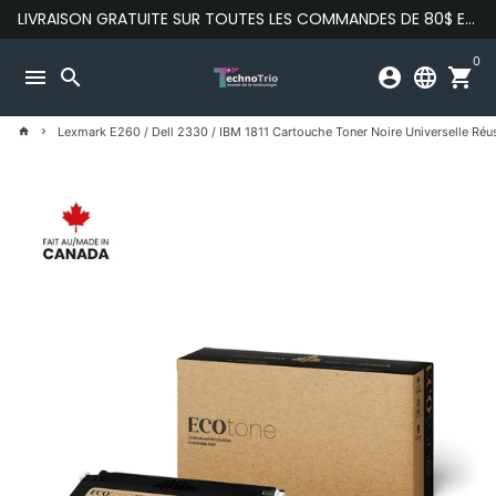
Passer
LIVRAISON GRATUITE SUR TOUTES LES COMMANDES DE 80$ ET PLUS
au
contenu
0
menu
search
account_circle
language
shopping_cart
Lexmark E260 / Dell 2330 / IBM 1811 Cartouche Toner Noire Universelle Réu
home
keyboard_arrow_right