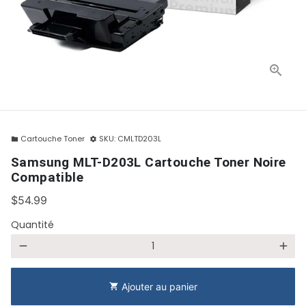
Cartouche Toner
SKU:
CMLTD203L
folder
settings
Samsung MLT-D203L Cartouche Toner Noire
Compatible
$54.99
Quantité
remove
add
Ajouter au panier
shopping_cart