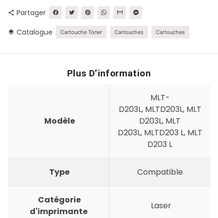
Partager
share
Catalogue
layers
Cartouche Toner
Cartouches
Cartouches
Plus D’information
MLT-
D203L, MLTD203L, MLT
Modèle
D203L, MLT
D203L, MLTD203 L, MLT
D203 L
Type
Compatible
Catégorie
Laser
d'imprimante