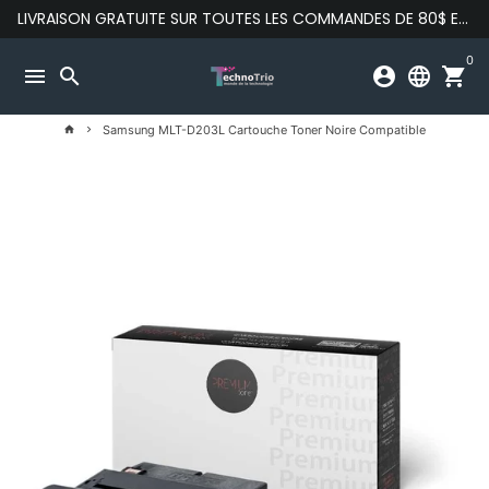
Passer
LIVRAISON GRATUITE SUR TOUTES LES COMMANDES DE 80$ ET PLUS
au
contenu
0
menu
search
account_circle
language
shopping_cart
Samsung MLT-D203L Cartouche Toner Noire Compatible
home
keyboard_arrow_right