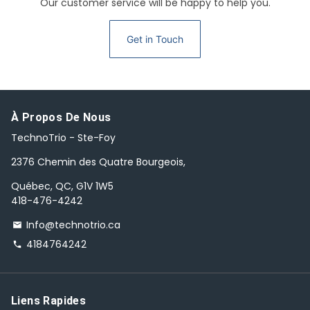
Our customer service will be happy to help you.
Get in Touch
À Propos De Nous
TechnoTrio - Ste-Foy
2376 Chemin des Quatre Bourgeois,
Québec, QC, G1V 1W5
418-476-4242
Info@technotrio.ca
email
4184764242
phone
Liens Rapides