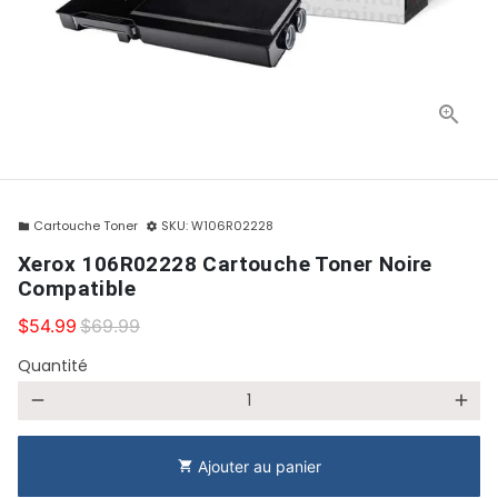
Cartouche Toner
SKU:
W106R02228
folder
settings
Xerox 106R02228 Cartouche Toner Noire
Compatible
$54.99
$69.99
Quantité
remove
add
Ajouter au panier
shopping_cart