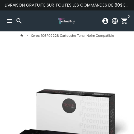
Passer
LIVRAISON GRATUITE SUR TOUTES LES COMMANDES DE 80$ ET PLUS
au
contenu
0
menu
search
account_circle
language
shopping_cart
Xerox 106R02228 Cartouche Toner Noire Compatible
home
keyboard_arrow_right