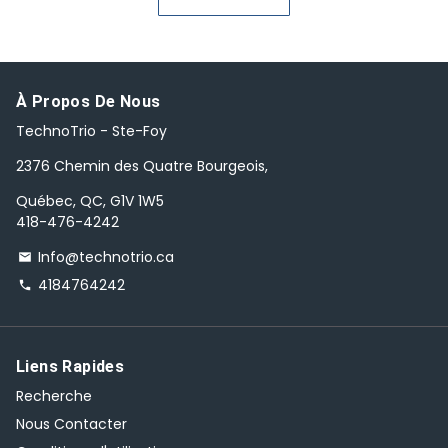
À Propos De Nous
TechnoTrio - Ste-Foy
2376 Chemin des Quatre Bourgeois,
Québec, QC, G1V 1W5
418-476-4242
Info@technotrio.ca
email
4184764242
phone
Liens Rapides
Recherche
Nous Contacter