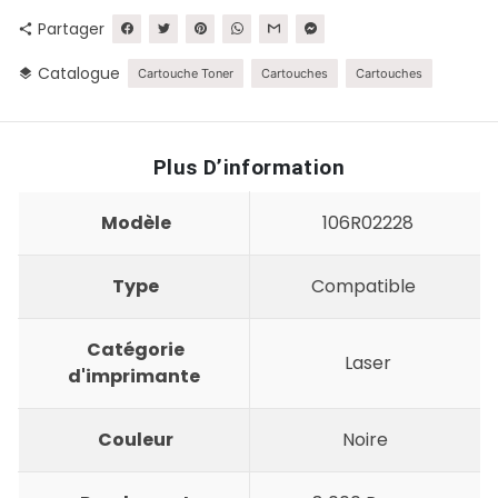
Partager
share
Catalogue
layers
Cartouche Toner
Cartouches
Cartouches
Plus D’information
Modèle
106R02228
Type
Compatible
Catégorie
Laser
d'imprimante
Couleur
Noire